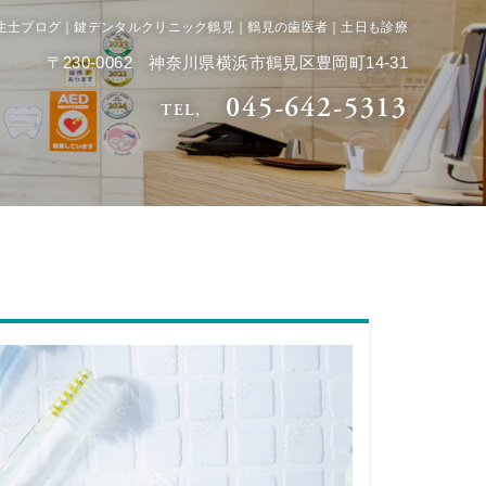
生士ブログ｜鍵デンタルクリニック鶴見｜鶴見の歯医者｜土日も診療
〒230-0062 神奈川県横浜市鶴見区豊岡町14-31
045-642-5313
TEL,
ての方へ
アクセス
よくある質問
お知らせ
医療コラム