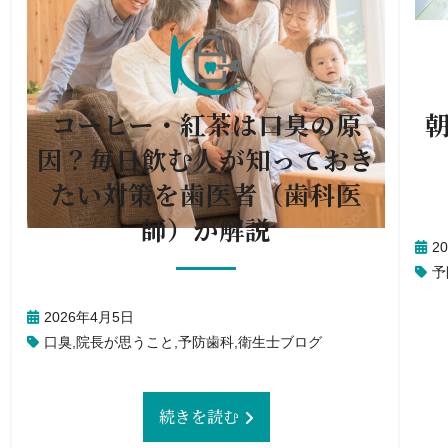
コーヒー・紅茶は口臭の原
因？毎日飲む人が知っておき
たい対策を歯医者（歯科医
師）が解説
2
予
2026年4月5日
口臭
,
院長が思うこと
,
予防歯科
,
衛生士ブログ
続きを読む