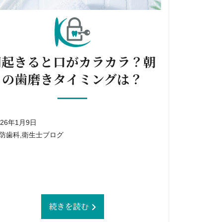
朝起きると口がカラカラ？朝
の歯磨きタイミングは？
026年1月9日
防歯科
,
衛生士ブログ
続きを読む