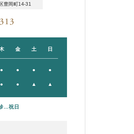
豊岡町14-31
5313
木
金
土
日
●
●
●
●
●
●
▲
▲
休診…祝日