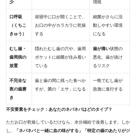
少
増殖
口呼吸
就寝中に口が開くことで、
細菌がさらに活
（くちこ
お口の中がカラカラに乾燥
動しやすい環境
きゅう）
する
になる
むし歯・
隠れたむし歯の穴や、歯周
歯が痛い
状態の
歯周病の
ポケットに細菌が住み着い
悪化、歯が抜け
放置
ている
るリスク
不完全な
歯と歯の間に残った食べか
一晩でむし歯が
夜の歯磨
すが、菌の「エサ」になる
急激に進行する
き
不安要素をチェック：あなたのネバネバはどのタイプ？
ただお口が乾燥しているだけなら、水分補給で改善します。しか
し、
「ネバネバと一緒に血の味がする」「特定の歯のあたりがジ