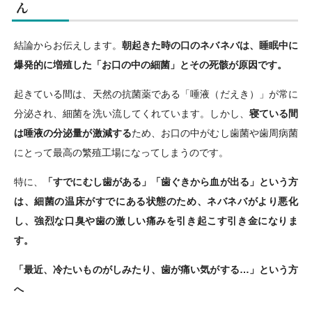
ん
結論からお伝えします。
朝起きた時の口のネバネバは、睡眠中に
爆発的に増殖した「お口の中の細菌」とその死骸が原因です。
起きている間は、天然の抗菌薬である「唾液（だえき）」が常に
分泌され、細菌を洗い流してくれています。しかし、
寝ている間
は唾液の分泌量が激減する
ため、お口の中がむし歯菌や歯周病菌
にとって最高の繁殖工場になってしまうのです。
特に、
「すでにむし歯がある」「歯ぐきから血が出る」という方
は、細菌の温床がすでにある状態のため、ネバネバがより悪化
し、強烈な口臭や歯の激しい痛みを引き起こす引き金になりま
す。
「最近、冷たいものがしみたり、歯が痛い気がする…」という方
へ