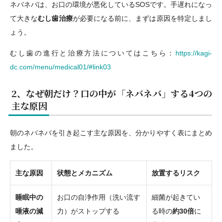
ネバネバは、お口の環境が悪化しているSOSです。手遅れになっ
て大きな
むし歯治療
が必要になる前に、まずは原因を特定しまし
ょう。
むし歯の進行と治療方法についてはこちら：
https://kagi-
dc.com/menu/medical01/#link03
2、なぜ朝だけ？口の中が「ネバネバ」する4つの
主な原因
朝のネバネバを引き起こす主な原因を、分かりやすく表にまとめ
ました。
主な原因
状態とメカニズム
放置するリスク
睡眠中の
お口の自浄作用（洗い流す
細菌が起きてい
唾液の減
力）がストップする
る時の
約30倍
に